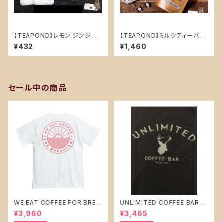
【TEAPOND】レモン ジンジャ
【TEAPOND】ミルクティーバッ
ー (フレーバーティー)ティーバッ
グ スタンドバック 10個入(セブ
¥432
¥1,460
グ2個入り
ンスパイス チャイ)
セール中の商品
WE EAT COFFEE FOR BREA
UNLIMITED COFFEE BAR オ
KFAST ver.1 Tシャツ白（Mサ
リジナル Ｔシャツ 【 ブラック 】t
¥3,960
¥3,465
イズ）ホワイト tシャツ
シャツ Lサイズ