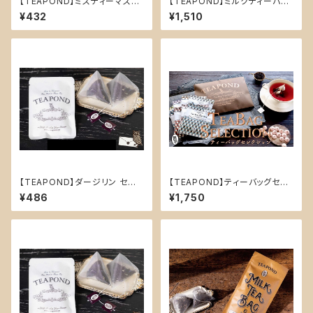
【TEAPOND】ミスティーマスカ
【TEAPOND】ミルクティーバッ
ット デザイン袋入り ティーバッ
グ スタンドバック 10個入(ストロ
¥432
¥1,510
グ2個入り
ベリーフィールズ)
【TEAPOND】ダージリン セブ
【TEAPOND】ティーバッグセレ
ンバレー ティーバッグ2個入り
クション
¥486
¥1,750