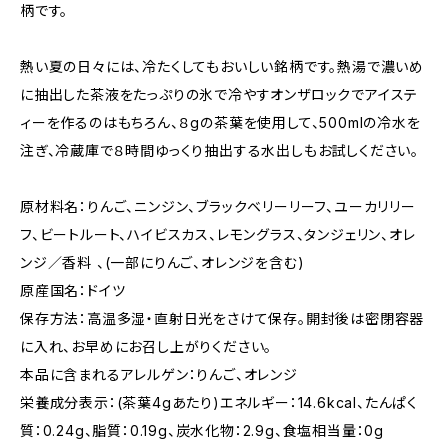
柄です。
熱い夏の日々には、冷たくしてもおいしい銘柄です。熱湯で濃いめ
に抽出した茶液をたっぷりの氷で冷やすオンザロックでアイステ
ィーを作るのはもちろん、８gの茶葉を使用して、500mlの冷水を
注ぎ、冷蔵庫で８時間ゆっくり抽出する水出しもお試しください。
原材料名：りんご、ニンジン、ブラックベリーリーフ、ユーカリリー
フ、ビートルート、ハイビスカス、レモングラス、タンジェリン、オレ
ンジ／香料 、(一部にりんご、オレンジを含む)
原産国名：ドイツ
保存方法：高温多湿・直射日光をさけて保存。開封後は密閉容器
に入れ、お早めにお召し上がりください。
本品に含まれるアレルゲン：りんご、オレンジ
栄養成分表示：(茶葉4gあたり)エネルギー：14.6kcal、たんぱく
質：0.24g、脂質：0.19g、炭水化物：2.9g、食塩相当量：0g