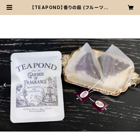
【TEAPOND】香りの庭 (フルーツテ
ィー)デザイン袋入りティーバッグ2個
入り | 喫茶 フルートフル コーヒー