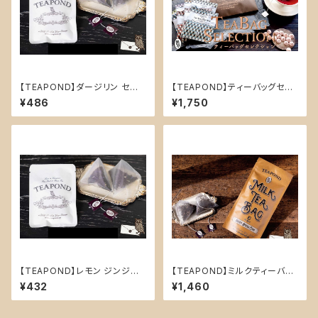
【TEAPOND】ダージリン セブ
【TEAPOND】ティーバッグセレ
ンバレー ティーバッグ2個入り
クション
¥486
¥1,750
【TEAPOND】レモン ジンジャ
【TEAPOND】ミルクティーバッ
ー (フレーバーティー)ティーバッ
グ スタンドバック 10個入(セブ
¥432
¥1,460
グ2個入り
ンスパイス チャイ)