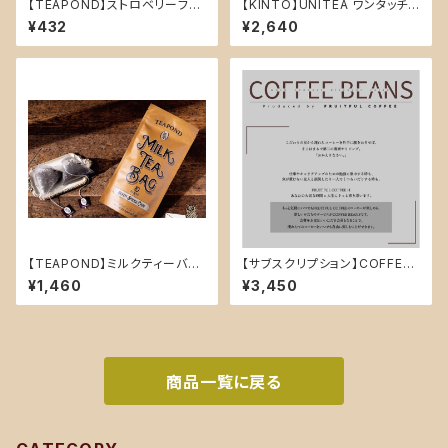
【TEAPOND】ストロベリーフィ
【KINTO】UNITEA ワンタッチテ
ールズ デザイン袋入り ティーバ
ィーポット 460ml
¥432
¥2,640
ッグ2個入り
【TEAPOND】ミルクティーバッ
【サブスクリプション】COFFEE
グ スタンドバック 10個入(セブ
BEANS Economy Plan 店舗
¥1,460
¥3,450
ンスパイス チャイ)
利用¥3450精算用
商品一覧に戻る