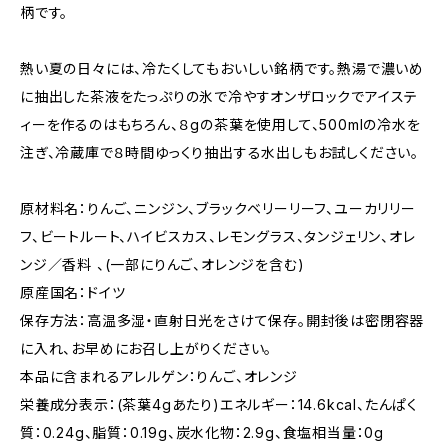
柄です。
熱い夏の日々には、冷たくしてもおいしい銘柄です。熱湯で濃いめ
に抽出した茶液をたっぷりの氷で冷やすオンザロックでアイステ
ィーを作るのはもちろん、８gの茶葉を使用して、500mlの冷水を
注ぎ、冷蔵庫で８時間ゆっくり抽出する水出しもお試しください。
原材料名：りんご、ニンジン、ブラックベリーリーフ、ユーカリリー
フ、ビートルート、ハイビスカス、レモングラス、タンジェリン、オレ
ンジ／香料 、(一部にりんご、オレンジを含む)
原産国名：ドイツ
保存方法：高温多湿・直射日光をさけて保存。開封後は密閉容器
に入れ、お早めにお召し上がりください。
本品に含まれるアレルゲン：りんご、オレンジ
栄養成分表示：(茶葉4gあたり)エネルギー：14.6kcal、たんぱく
質：0.24g、脂質：0.19g、炭水化物：2.9g、食塩相当量：0g