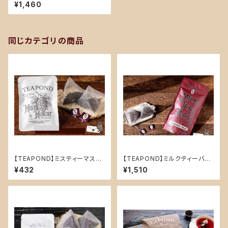
茶葉50g
¥1,460
同じカテゴリの商品
【TEAPOND】ミスティーマスカ
【TEAPOND】ミルクティーバッ
ット デザイン袋入り ティーバッ
グ スタンドバック 10個入(ストロ
¥432
¥1,510
グ2個入り
ベリーフィールズ)