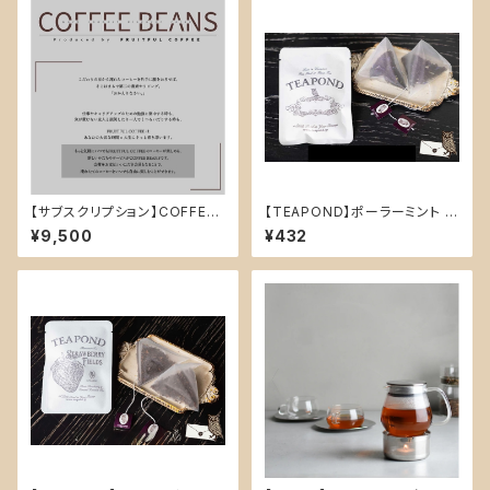
【サブスクリプション】COFFEE
【TEAPOND】ポーラーミント テ
BEANS 店舗利用¥9500精算
ィーバッグ2個入り
¥9,500
¥432
用