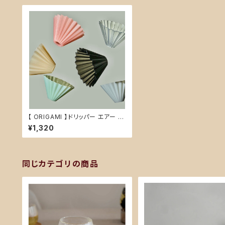
【 ORIGAMI 】ドリッパー エアー S
各色 / Dripper Air S
¥1,320
同じカテゴリの商品