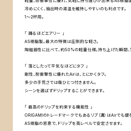
軽量、耐衝撃性に優れ、気軽に持ち運びが出来るAS樹脂製の
冷めにくく、抽出時の湯温を維持しやすいのも利点です。
1～2杯用。
「 踊るほどエアリー 」
AS樹脂製。最大の特徴は圧倒的な軽さ。
陶磁器性に比べて、約50%の軽量仕様。持ち上げた瞬間、
「 落としたって平気なほどにタフ 」
剛性、耐衝撃性に優れたAirは、とにかくタフ。
多少の手荒さでは傷ひとつ付きません。
シーンを選ばずドリップすることができます。
「 最高のドリップを約束する機能性 」
ORIGAMIのトレードマークでもあるリブ（溝）はAirで
AS樹脂の恩恵で、ドリップを高レベルで安定させます。