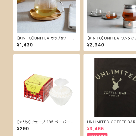
【KINTO】UNITEA カップ&ソーサ
【KINTO】UNITEA ワンタッ
ー 125mm ウィロー
ーポット 460ml
¥1,430
¥2,640
【カリタ】ウェーブ 185 ペーパーフ
UNLIMITED COFFEE BA
ィルター50枚入り (KWF-155(5
ジナル Ｔシャツ 【 ブラック 】
¥290
¥3,465
0P))
Lサイズ