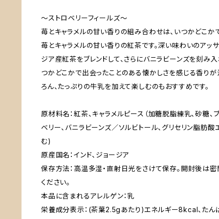
～ストロベリーフィールズ～
苺とキャラメルの甘い香りの組み合わせは、いつかどこか
苺とキャラメルの甘い香りの紅茶です。深い味わいのアッ
ジア産紅茶をブレンドして、さらにバニラビーンズを刻み入
つかどこかで出会ったことのある懐かしさを感じる香りが
ろん、たっぷりの牛乳を加えて楽しむのもおすすめです。
原材料名：紅茶、キャラメルピース（加糖脱脂練乳、砂糖、ブ
ベリー、バニラビーンズ／ソルビトール、グリセリン脂肪酸エ
む)
原産国名：インド、ジョージア
保存方法：高温多湿・直射日光をさけて保存。開封後は密
ください。
本品に含まれるアレルゲン：乳
栄養成分表示：(茶葉2.5gあたり)エネルギー8kcal、たんぱ