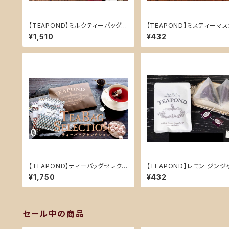
【TEAPOND】ミルクティーバッグ
【TEAPOND】ミスティーマス
スタンドバック 10個入(ストロベリ
デザイン袋入り ティーバッグ
¥1,510
¥432
ーフィールズ)
り
【TEAPOND】ティーバッグセレクシ
【TEAPOND】レモン ジンジ
ョン
(フレーバーティー)ティーバッ
¥1,750
¥432
入り
セール中の商品