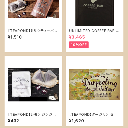
【TEAPOND】ミルクティーバッ
UNLIMITED COFFEE BAR オ
グ スタンドバック 10個入(チョコ
リジナル Ｔシャツ 【 ブラック 】t
¥1,510
¥3,465
レートスウィング)
シャツ Lサイズ
10%OFF
【TEAPOND】レモン ジンジャ
【TEAPOND】ダージリン セブ
ー (フレーバーティー)ティーバッ
ンバレー 茶葉50g
¥432
¥1,620
グ2個入り