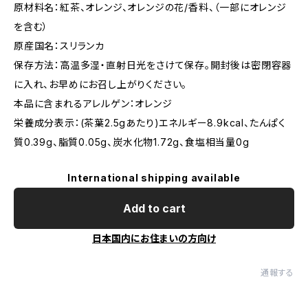
原材料名：紅茶、オレンジ、オレンジの花/香料、（一部にオレンジ
を含む）
原産国名：スリランカ
保存方法：高温多湿・直射日光をさけて保存。開封後は密閉容器
に入れ、お早めにお召し上がりください。
本品に含まれるアレルゲン：オレンジ
栄養成分表示：(茶葉2.5gあたり)エネルギー8.9kcal、たんぱく
質0.39g、脂質0.05g、炭水化物1.72g、食塩相当量0g
International shipping available
Add to cart
日本国内にお住まいの方向け
通報する