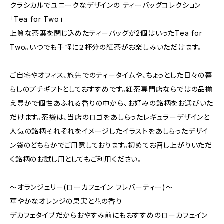
クラシカルでユニークなデザインの ティーバッグコレクション
「Tea for Two」
上質な茶葉を閉じ込めたティーバッグが2個はいったTea for
Two。いつでも手軽に２杯分の紅茶がお楽しみいただけます。
ご自宅やオフィス、旅先でのティータイムや、ちょっとした日々の暮
らしのプチギフトとしておすすめです。紅茶専門店ならではの品揃
え豊かで個性あふれる香りの中から、お好みの銘柄をお選びいた
だけます。茶袋は、当店のロゴをあしらったレギュラーデザインと
人気の銘柄それぞれをイメージしたイラストをあしらったデザイ
ン袋のどちらかでご用意しております。初めてお召し上がりいただ
く銘柄のお試し用としてもご利用ください。
～オランジェリー(ローカフェイン フレバーティー)～
華やかなオレンジの果実と花の香り
デカフェタイプだからおやすみ前にもおすすめのローカフェイン