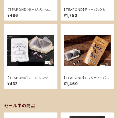
【TEAPOND】ダージリン セブ
【TEAPOND】ティーバッグセレ
ンバレー ティーバッグ2個入り
クション
¥486
¥1,750
【TEAPOND】レモン ジンジャ
【TEAPOND】ミルクティーバッ
ー (フレーバーティー)ティーバッ
グ スタンドバック 10個入(セブ
¥432
¥1,460
グ2個入り
ンスパイス チャイ)
セール中の商品